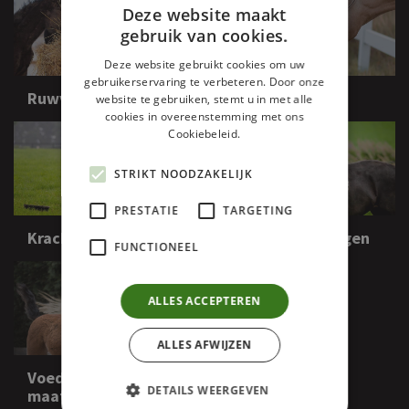
Deze website maakt
gebruik van cookies.
Deze website gebruikt cookies om uw
gebruikerservaring te verbeteren. Door onze
Ruwvoeders
Supplementen
website te gebruiken, stemt u in met alle
cookies in overeenstemming met ons
Cookiebeleid.
STRIKT NOODZAKELIJK
PRESTATIE
TARGETING
Krachtvoeders
Veelgestelde vragen
FUNCTIONEEL
ALLES ACCEPTEREN
ALLES AFWIJZEN
Voedingsadvies op
DETAILS WEERGEVEN
maat van uw paard