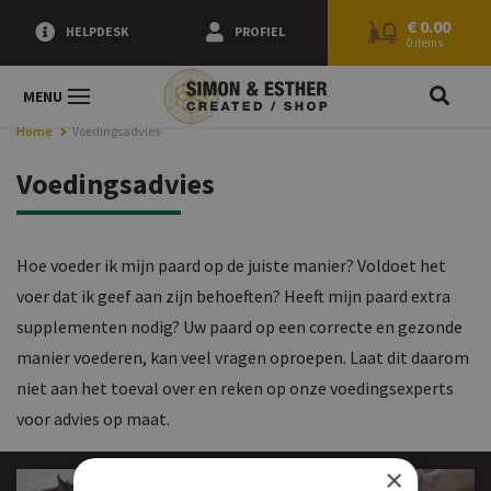
0.00
€
0.00
HELPDESK
PROFIEL
0 items
ZOEK
MENU
Home
Voedingsadvies
Voedingsadvies
Hoe voeder ik mijn paard op de juiste manier? Voldoet het
voer dat ik geef aan zijn behoeften? Heeft mijn paard extra
supplementen nodig? Uw paard op een correcte en gezonde
manier voederen, kan veel vragen oproepen. Laat dit daarom
niet aan het toeval over en reken op onze voedingsexperts
voor advies op maat.
×