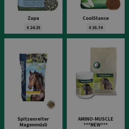
Zupa
CoolStance
€ 24.25
€ 35.74
Bekijk product
Bekijk product
Spitzenreiter
AMINO-MUSCLE
Magenmüsli
***NEW***