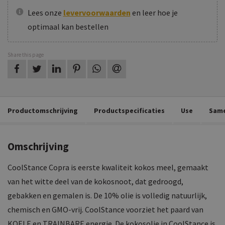
Lees onze
levervoorwaarden
en leer hoe je
optimaal kan bestellen
Share this page
on Facebook
on Twitter
on LinkedIn
on Pinterest
on WhatsApp
by email
Productomschrijving
Productspecificaties
Use
Same
Omschrijving
CoolStance Copra is eerste kwaliteit kokos meel, gemaakt
van het witte deel van de kokosnoot, dat gedroogd,
gebakken en gemalen is. De 10% olie is volledig natuurlijk,
chemisch en GMO-vrij. CoolStance voorziet het paard van
KOELE en TRAINBARE energie. De kokosolie in CoolStance is