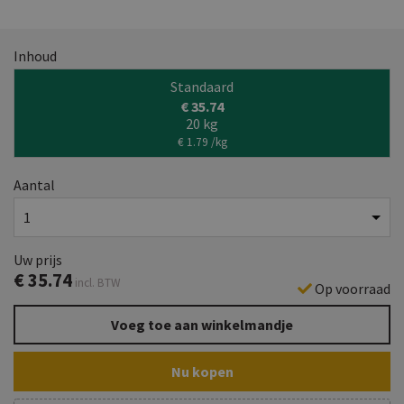
Inhoud
Standaard
€ 35.74
20 kg
€ 1.79 /kg
Aantal
Uw prijs
€
35.74
incl. BTW
Op voorraad
Voeg toe aan winkelmandje
Nu kopen