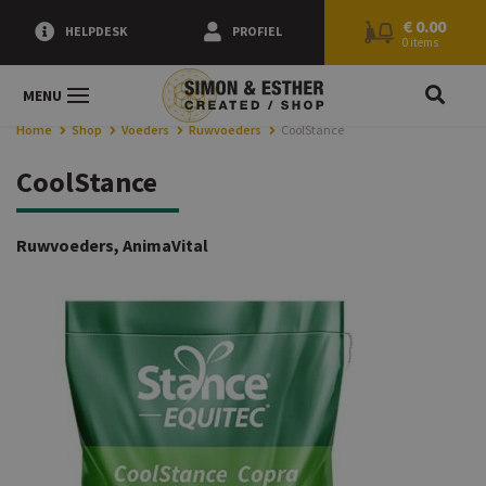
0.00
€
0.00
HELPDESK
PROFIEL
0 items
ZOEK
MENU
Home
Shop
Voeders
Ruwvoeders
CoolStance
CoolStance
Ruwvoeders, AnimaVital