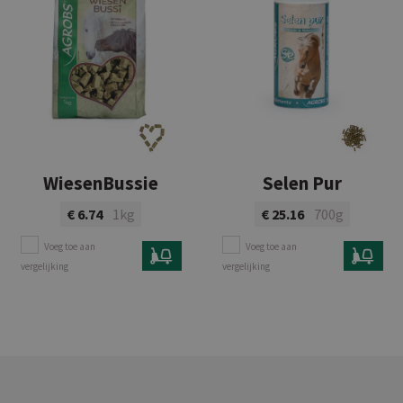
WiesenBussie
Selen Pur
€ 6.74
1kg
€ 25.16
700g
Voeg toe aan
Voeg toe aan
vergelijking
vergelijking
Bekijk product
Bekijk product