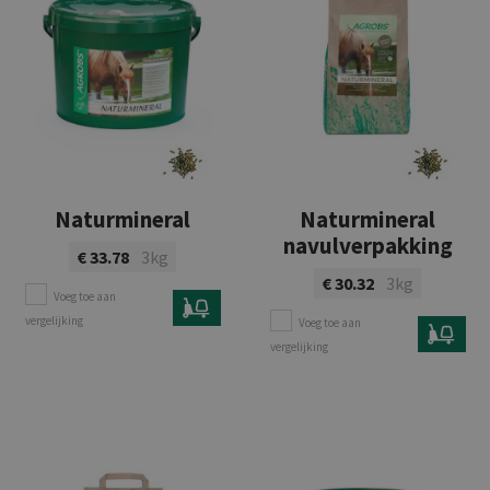
Naturmineral
Naturmineral
navulverpakking
€ 33.78
3kg
€ 30.32
3kg
Voeg toe aan
vergelijking
Voeg toe aan
Bekijk product
vergelijking
Bekijk product