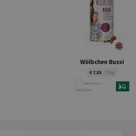
Wölbchen Bussi
€ 7.83
750g
Voeg toe aan
vergelijking
Bekijk product