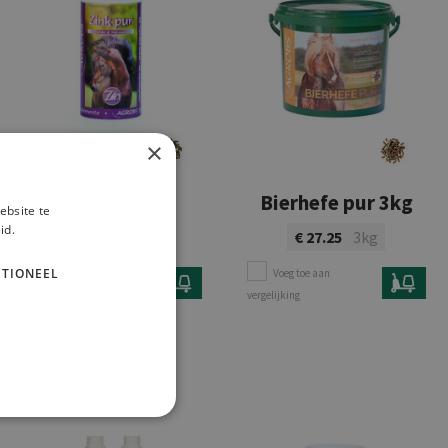
×
Zink Pur
Bierhefe pur 3kg
ebsite te
id.
€ 24.38
800g
€ 27.25
3kg
TIONEEL
Voeg toe aan
Voeg toe aan
vergelijking
vergelijking
Bekijk product
Bekijk product