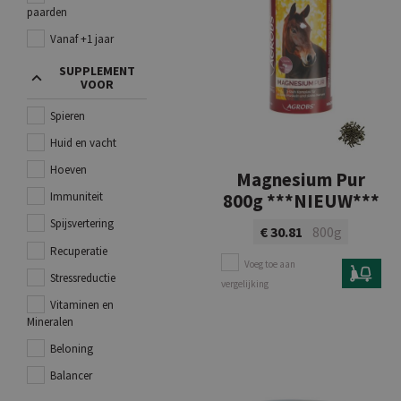
paarden
Vanaf +1 jaar
SUPPLEMENT
VOOR
Spieren
Huid en vacht
Hoeven
Magnesium Pur
800g ***NIEUW***
Immuniteit
Spijsvertering
€ 30.81
800g
Recuperatie
Voeg toe aan
Stressreductie
vergelijking
Vitaminen en
Bekijk product
Mineralen
Beloning
Balancer