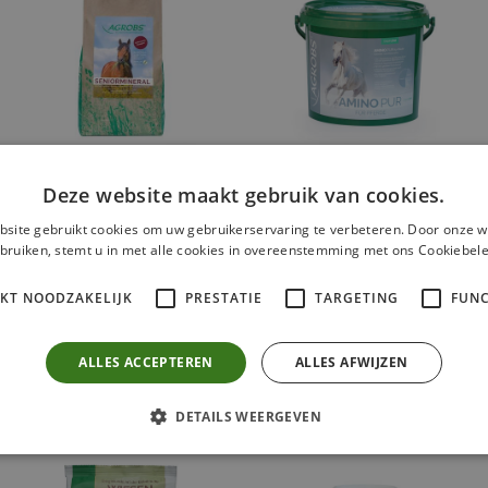
Deze website maakt gebruik van cookies.
Seniormineral
Amino Pur
site gebruikt cookies om uw gebruikerservaring te verbeteren. Door onze w
navulverpakking
bruiken, stemt u in met alle cookies in overeenstemming met ons Cookiebele
€ 25.86
800g
€ 34.28
3kg
IKT NOODZAKELIJK
PRESTATIE
TARGETING
FUNC
Voeg toe aan
vergelijking
Voeg toe aan
Bekijk product
vergelijking
ALLES ACCEPTEREN
ALLES AFWIJZEN
Bekijk product
DETAILS WEERGEVEN