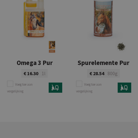
Omega 3 Pur
Spurelemente Pur
€ 16.30
1l
€ 28.54
800g
Voeg toe aan
Voeg toe aan
vergelijking
vergelijking
Bekijk product
Bekijk product