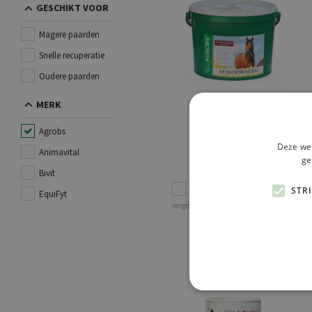
GESCHIKT VOOR
Magere paarden
Snelle recuperatie
Oudere paarden
MERK
Agrobs
Seniormineral
Deze web
Animavital
ge
€ 38.24
3kg
Bivit
STR
Voeg toe aan
EquiFyt
vergelijking
Bekijk product