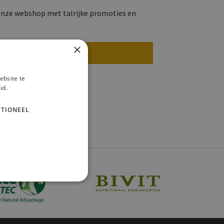
onze webshop met talrijke promoties en
×
Registreren
ebsite te
id.
TIONEEL