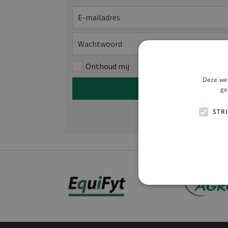
E-mailadres
Wachtwoord
Onthoud mij
Deze web
Inloggen
ge
Wachtwoord verge
STR