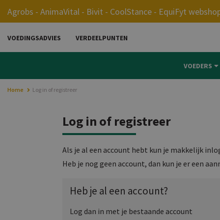
0.00
Agrobs - AnimaVital - Bivit - CoolStance - EquiFyt websho
VOEDINGSADVIES
VERDEELPUNTEN
MORE
VOEDERS
Home
Log in of registreer
Log in of registreer
Als je al een account hebt kun je makkelijk inl
Heb je nog geen account, dan kun je er een aan
Heb je al een account?
Log dan in met je bestaande account