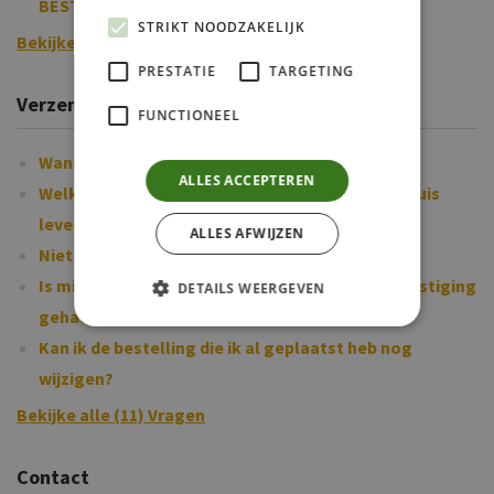
BESTELLING PLAATS?
STRIKT NOODZAKELIJK
Bekijke alle (9) Vragen
PRESTATIE
TARGETING
Verzending & levering
FUNCTIONEEL
Wanneer ontvang ik mijn bestelling?
ALLES ACCEPTEREN
Welk zijn de leveringsvoorwaarden bij het aan huis
leveren van voeder?
ALLES AFWIJZEN
Niet (alles) ontvangen?
Is mijn bestelling gelukt, want ik heb geen bevestiging
DETAILS WEERGEVEN
gehad?
Kan ik de bestelling die ik al geplaatst heb nog
wijzigen?
Bekijke alle (11) Vragen
Contact