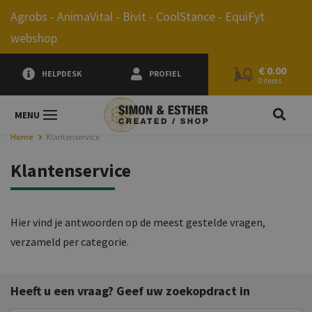
0.00
Agrobs - AnimaVital - Bivit - CoolStance - EquiFyt
webshop
€
0.00
HELPDESK
PROFIEL
0 items
JE Z
MENU
Home
Klantenservice
Klantenservice
Hier vind je antwoorden op de meest gestelde vragen,
verzameld per categorie.
Heeft u een vraag? Geef uw zoekopdract in