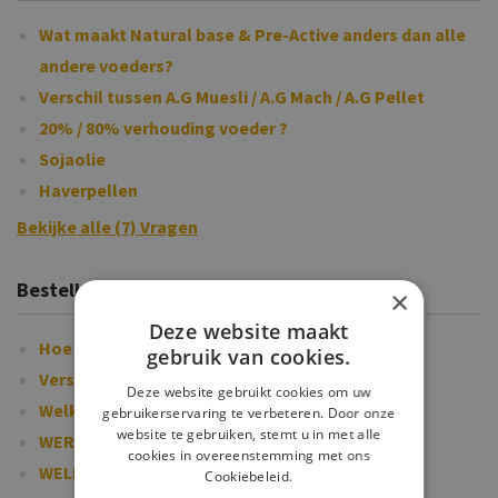
Wat maakt Natural base & Pre-Active anders dan alle
andere voeders?
Verschil tussen A.G Muesli / A.G Mach / A.G Pellet
20% / 80% verhouding voeder ?
Sojaolie
Haverpellen
Bekijke alle (7) Vragen
Bestellen bij EquiFyt
×
Deze website maakt
Hoe moet ik een bestelling plaatsen?
gebruik van cookies.
Verschillende stappen uitgelegd.
Deze website gebruikt cookies om uw
Welke betaalmogelijkheden heb ik?
gebruikerservaring te verbeteren. Door onze
website te gebruiken, stemt u in met alle
WERD MIJN BESTELLING REEDS OPGESTUURD?
cookies in overeenstemming met ons
WELKE MAILS ONTVANG IK WANNEER IK EEN
Cookiebeleid.