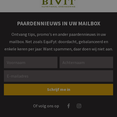
PAARDENNIEUWS IN UW MAILBOX
Ontvang tips, promo's en ander paardennieuws in uw
mailbox. Net zoals EquiFyt: doordacht, gebalanceerd en
enkele keren per jaar. Want spammen, daar doen wij niet aan.
Voornaam *
Achternaam *
E-mailadres *
Gelieve dit veld leeg te laten
Schrijf me in
Facebook
Instagram
Of volg ons op