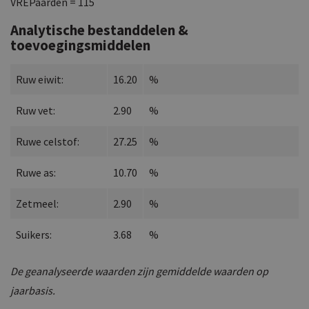
VREPaarden = 115
Analytische bestanddelen &
toevoegingsmiddelen
Ruw eiwit:
16.20
%
Ruw vet:
2.90
%
Ruwe celstof:
27.25
%
Ruwe as:
10.70
%
Zetmeel:
2.90
%
Suikers:
3.68
%
De geanalyseerde waarden zijn gemiddelde waarden op
jaarbasis.