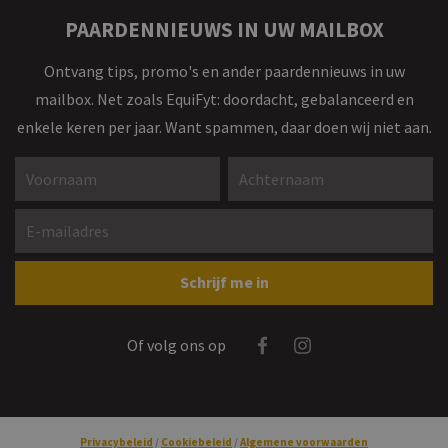
PAARDENNIEUWS IN UW MAILBOX
Ontvang tips, promo's en ander paardennieuws in uw
mailbox. Net zoals EquiFyt: doordacht, gebalanceerd en
enkele keren per jaar. Want spammen, daar doen wij niet aan.
Voornaam *
Achternaam *
E-mailadres *
Gelieve dit veld leeg te laten
Schrijf me in
Facebook
Instagram
Of volg ons op
Privacybeleid
Cookiebeleid
Algemene voorwaarden