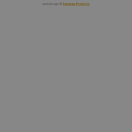
webdesign ©
Sanmax Projects