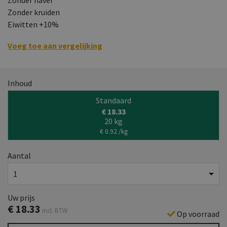
Zonder kruiden
Eiwitten +10%
Voeg toe aan vergelijking
Inhoud
Standaard
€ 18.33
20 kg
€ 0.92 /kg
Aantal
Uw prijs
€
18.33
incl. BTW
Op voorraad