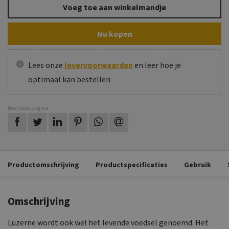
Voeg toe aan winkelmandje
Nu kopen
Lees onze
levervoorwaarden
en leer hoe je
optimaal kan bestellen
Deel deze pagina
op Facebook
op Twitter
op LinkedIn
op Pinterest
op WhatsApp
via e-mail
Productomschrijving
Productspecificaties
Gebruik
Omschrijving
Luzerne wordt ook wel het levende voedsel genoemd. Het