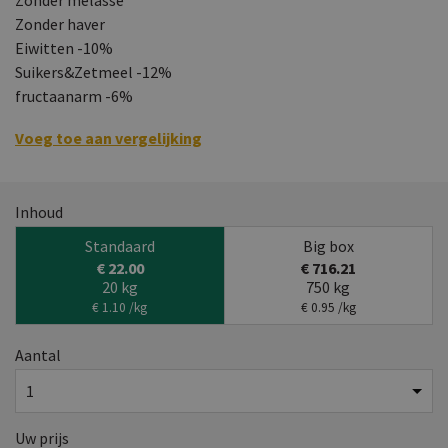
Zonder haver
Eiwitten -10%
Suikers&Zetmeel -12%
fructaanarm -6%
Voeg toe aan vergelijking
Inhoud
Standaard
Big box
€ 22.00
€ 716.21
20 kg
750 kg
€ 1.10 /kg
€ 0.95 /kg
Aantal
Uw prijs