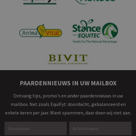
PAARDENNIEUWS IN UW MAILBOX
Ontvang tips, promo's en ander paardennieuws in uw
mailbox. Net zoals EquiFyt: doordacht, gebalanceerd en
enkele keren per jaar. Want spammen, daar doen wij niet aan.
Voornaam *
Achternaam *