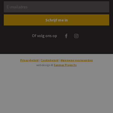
E-mailadres *
Gelieve dit veld leeg te laten
Schrijf me in
Facebook
Instagram
Of volg ons op
Privacybeleid
Cookiebeleid
Algemene voorwaarden
webdesign ©
Sanmax Projects