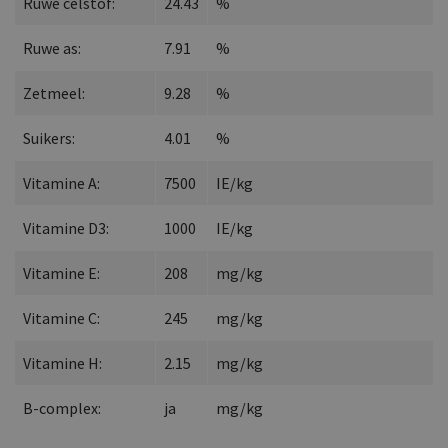
Ruwe celstof:
24.43
%
Ruwe as:
7.91
%
Zetmeel:
9.28
%
Suikers:
4.01
%
Vitamine A:
7500
IE/kg
Vitamine D3:
1000
IE/kg
Vitamine E:
208
mg/kg
Vitamine C:
245
mg/kg
Vitamine H:
2.15
mg/kg
B-complex:
ja
mg/kg