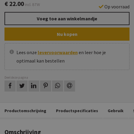
€
22.00
incl. BTW
Op voorraad
Voeg toe aan winkelmandje
Nu kopen
Lees onze
levervoorwaarden
en leer hoe je
optimaal kan bestellen
Deel deze pagina
op Facebook
op Twitter
op LinkedIn
op Pinterest
op WhatsApp
via e-mail
Productomschrijving
Productspecificaties
Gebruik
Omschrijving