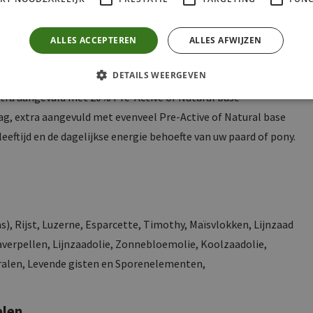
ALLES ACCEPTEREN
ALLES AFWIJZEN
aangevuld met 20% Pre-Active of Natural base
DETAILS WEERGEVEN
 aangevuld met 20% Pre-Active of Natural base
xtra aangevuld met 20% Pre-Active of Natural base
ag, extra aangevuld met evenveel Pre-Active of Natural base
eeftijd en de dagelijkse energie behoefte van uw paard of pony.
s), Rijst, Luzerne, Esparcette, Timothy, Maïsvlokken, Lijnzaad
verpellen, Lijnzaadolie, Zonnebloemolie, Koolzaadolie,
eralen, Levende gisten en Sporenelementen,
elen