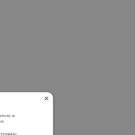
×
ebsite te
id.
TIONEEL