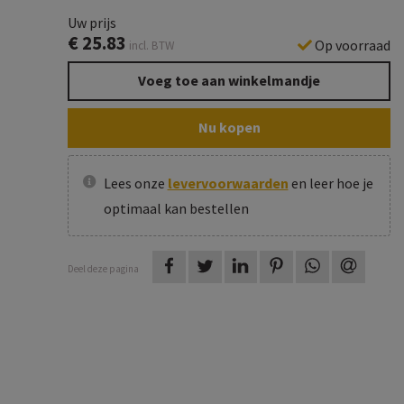
Uw prijs
€
25.83
Op voorraad
incl. BTW
Voeg toe aan winkelmandje
Nu kopen
Lees onze
levervoorwaarden
en leer hoe je
optimaal kan bestellen
op Facebook
op Twitter
op LinkedIn
op Pinterest
op WhatsAp
via e-m
Deel deze pagina