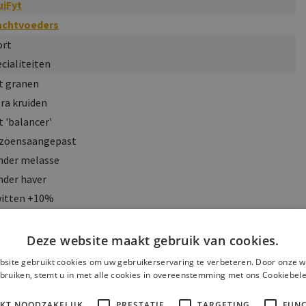
uiFyt
achtvoeders
ort
cialiteiten
t granen
ra kruiden
 'balancer'
izoensaangepast
nder melasse
nder haver
witten +10%
gere paarden
lle recuperatie
Deze website maakt gebruik van cookies.
ra energie
site gebruikt cookies om uw gebruikerservaring te verbeteren. Door onze w
nge paarden
bruiken, stemt u in met alle cookies in overeenstemming met ons Cookiebele
kg
(
Standaard
)
IKT NOODZAKELIJK
PRESTATIE
TARGETING
FUNC