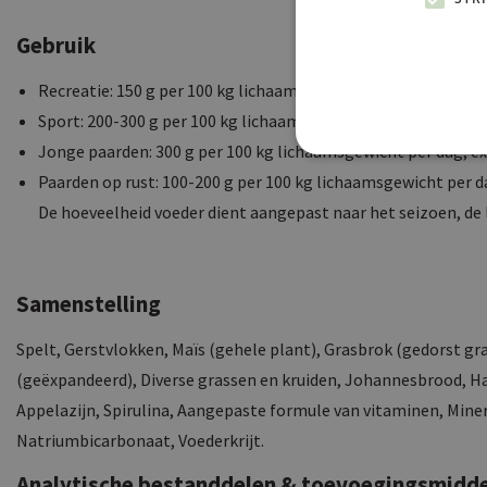
Gebruik
Recreatie: 150 g per 100 kg lichaamsgewicht per dag, extra 
Sport: 200-300 g per 100 kg lichaamsgewicht per dag, extra
Jonge paarden: 300 g per 100 kg lichaamsgewicht per dag, e
Paarden op rust: 100-200 g per 100 kg lichaamsgewicht per d
De hoeveelheid voeder dient aangepast naar het seizoen, de l
Samenstelling
Spelt, Gerstvlokken, Maïs (gehele plant), Grasbrok (gedorst gra
(geëxpandeerd), Diverse grassen en kruiden, Johannesbrood, Ha
Appelazijn, Spirulina, Aangepaste formule van vitaminen, Min
Natriumbicarbonaat, Voederkrijt.
Analytische bestanddelen & toevoegingsmidd