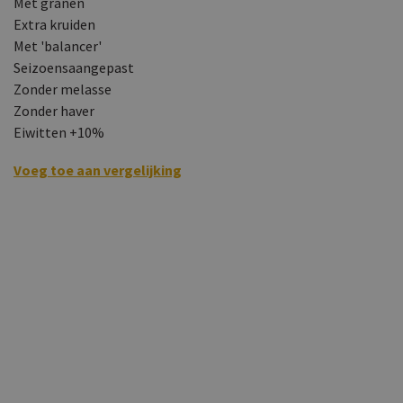
Met granen
Extra kruiden
Met 'balancer'
Seizoensaangepast
Zonder melasse
Zonder haver
Eiwitten +10%
Bekijk vergelijking
Voeg toe aan vergelijking