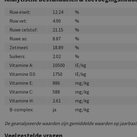
Ruw eiwit:
12.24
%
Ruw vet:
4.90
%
Ruwe celstof:
21.15
%
Ruwe as:
8.87
%
Zetmeel:
18.89
%
Suikers:
2.02
%
Vitamine A:
10500
IE/kg
Vitamine D3:
1750
IE/kg
Vitamine E:
886
mg/kg
Vitamine C:
588
mg/kg
Vitamine H:
2.61
mg/kg
B-complex:
ja
mg/kg
De geanalyseerde waarden zijn gemiddelde waarden op jaarbasi
Veelgestelde vragen