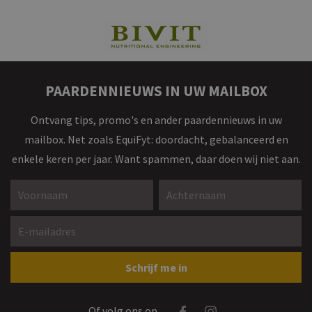
PAARDENNIEUWS IN UW MAILBOX
Ontvang tips, promo's en ander paardennieuws in uw
mailbox. Net zoals EquiFyt: doordacht, gebalanceerd en
enkele keren per jaar. Want spammen, daar doen wij niet aan.
Voornaam *
Achternaam *
E-mailadres *
Gelieve dit veld leeg te laten
Schrijf me in
Facebook
Instagram
Of volg ons op