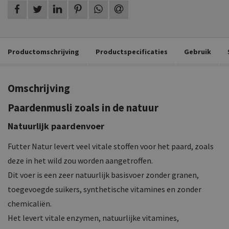
op Facebook
op Twitter
op LinkedIn
op Pinterest
op WhatsApp
via e-mail
Productomschrijving
Productspecificaties
Gebruik
Omschrijving
Paardenmusli zoals in de natuur
Natuurlijk paardenvoer
Futter Natur levert veel vitale stoffen voor het paard, zoals
deze in het wild zou worden aangetroffen.
Dit voer is een zeer natuurlijk basisvoer zonder granen,
toegevoegde suikers, synthetische vitamines en zonder
chemicaliën.
Het levert vitale enzymen, natuurlijke vitamines,