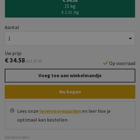
€ 34.58
15 kg
€ 2.31 /kg
Aantal
Uw prijs
€
34.58
incl. BTW
Op voorraad
Voeg toe aan winkelmandje
Nu kopen
Lees onze
levervoorwaarden
en leer hoe je
optimaal kan bestellen
Deel deze pagina