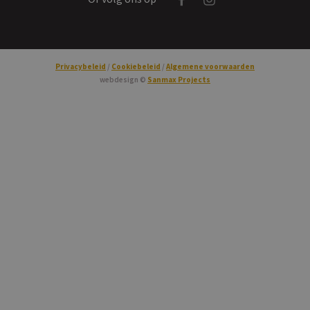
Privacybeleid
Cookiebeleid
Algemene voorwaarden
webdesign ©
Sanmax Projects