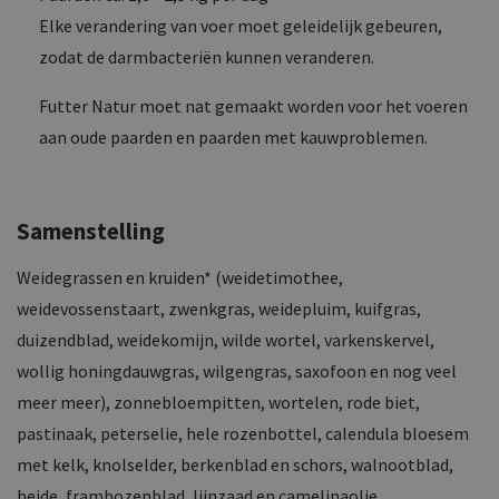
Elke verandering van voer moet geleidelijk gebeuren,
zodat de darmbacteriën kunnen veranderen.
Futter Natur moet nat gemaakt worden voor het voeren
aan oude paarden en paarden met kauwproblemen.
Samenstelling
Weidegrassen en kruiden* (weidetimothee,
weidevossenstaart, zwenkgras, weidepluim, kuifgras,
duizendblad, weidekomijn, wilde wortel, varkenskervel,
wollig honingdauwgras, wilgengras, saxofoon en nog veel
meer meer), zonnebloempitten, wortelen, rode biet,
pastinaak, peterselie, hele rozenbottel, calendula bloesem
met kelk, knolselder, berkenblad en schors, walnootblad,
heide, frambozenblad, lijnzaad en camelinaolie