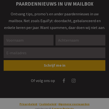
PAARDENNIEUWS IN UW MAILBOX
Ontvang tips, promo's en ander paardennieuws in uw
mailbox. Net zoals EquiFyt: doordacht, gebalanceerd en
enkele keren per jaar. Want spammen, daar doen wij niet aan.
Voornaam *
Achternaam *
E-mailadres *
Gelieve dit veld leeg te laten
Schrijf me in
Facebook
Instagram
Of volg ons op
Privacybeleid
Cookiebeleid
Algemene voorwaarden
webdesign ©
Sanmax Projects