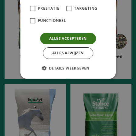
PRESTATIE
TARGETING
FUNCTIONEEL
ALLES ACCEPTEREN
ALLES AFWIJZEN
Natural base
Luzernevrij Green
Power
€ 25.57
DETAILS WEERGEVEN
€ 27.24
Bekijk product
Bekijk product