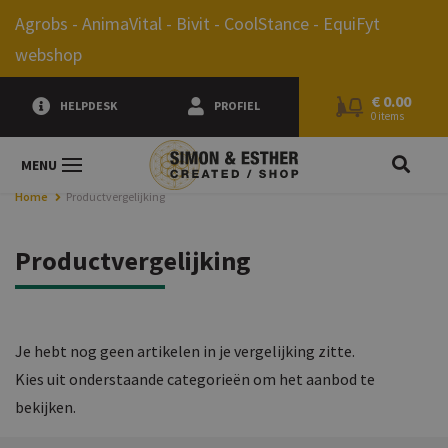
0.00
Agrobs - AnimaVital - Bivit - CoolStance - EquiFyt
webshop
€
0.00
HELPDESK
PROFIEL
0 items
JE Z
MENU
Home
Productvergelijking
Productvergelijking
Je hebt nog geen artikelen in je vergelijking zitte.
Kies uit onderstaande categorieën om het aanbod te
bekijken.