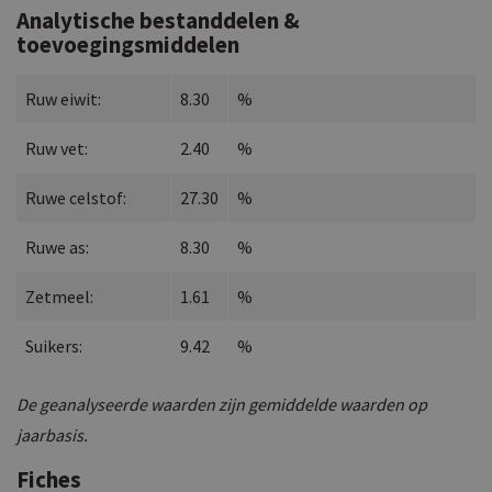
Analytische bestanddelen &
toevoegingsmiddelen
Ruw eiwit:
8.30
%
Ruw vet:
2.40
%
Ruwe celstof:
27.30
%
Ruwe as:
8.30
%
Zetmeel:
1.61
%
Suikers:
9.42
%
De geanalyseerde waarden zijn gemiddelde waarden op
jaarbasis.
Fiches