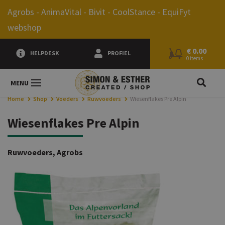
0.00
Agrobs - AnimaVital - Bivit - CoolStance - EquiFyt
webshop
€
0.00
HELPDESK
PROFIEL
0 items
JE Z
MENU
Home
Shop
Voeders
Ruwvoeders
Wiesenflakes Pre Alpin
Wiesenflakes Pre Alpin
Ruwvoeders, Agrobs