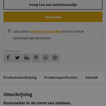
Voeg toe aan winkelmandje
Nu kopen
Lees onze
levervoorwaarden
en leer hoe je
optimaal kan bestellen
Deel deze pagina
op Facebook
op Twitter
op LinkedIn
op Pinterest
op WhatsApp
via e-mail
Productomschrijving
Productspecificaties
Gebruik
Omschrijving
Ruwvoeder in de vorm van vlokken.