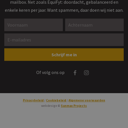
mailbox. Net zoals EquiFyt: doordacht, gebalanceerd en
enkele keren per jaar. Want spammen, daar doen wij niet aan.
Voornaam *
Achternaam *
E-mailadres *
Gelieve dit veld leeg te laten
Schrijf me in
Facebook
Instagram
Of volg ons op
Privacybeleid
Cookiebeleid
Algemene voorwaarden
webdesign ©
Sanmax Projects