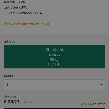
Zonder haver
Eiwitten -10%
Suikers&Zetmeel -12%
Voeg toe aan vergelijking
Inhoud
Standaard
€ 24.27
20 kg
€ 1.21 /kg
Aantal
Uw prijs
€
24.27
incl. BTW
Op voorraad