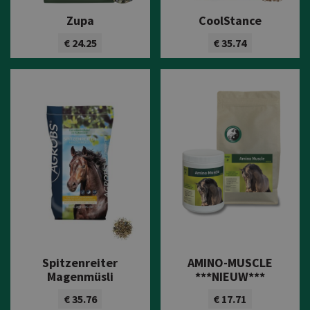
Zupa
CoolStance
€ 24.25
€ 35.74
Bekijk product
Bekijk product
Spitzenreiter
AMINO-MUSCLE
Magenmüsli
***NIEUW***
€ 35.76
€ 17.71