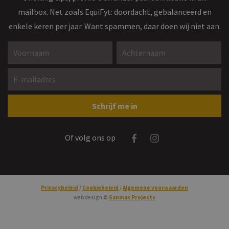
mailbox. Net zoals EquiFyt: doordacht, gebalanceerd en
enkele keren per jaar. Want spammen, daar doen wij niet aan.
Voornaam *
Achternaam *
E-mailadres *
Gelieve dit veld leeg te laten
Schrijf me in
Facebook
Instagram
Of volg ons op
Privacybeleid
Cookiebeleid
Algemene voorwaarden
webdesign ©
Sanmax Projects