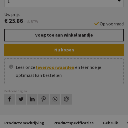
Uw prijs
€
25.86
incl. BTW
Op voorraad
Voeg toe aan winkelmandje
Nu kopen
Lees onze
levervoorwaarden
en leer hoe je
optimaal kan bestellen
Deel deze pagina
op Facebook
op Twitter
op LinkedIn
op Pinterest
op WhatsApp
via e-mail
Productomschrijving
Productspecificaties
Gebruik