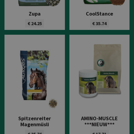
Zupa
CoolStance
€ 24.25
€ 35.74
Bekijk product
Bekijk product
Spitzenreiter
AMINO-MUSCLE
Magenmüsli
***NIEUW***
€ 35.76
€ 17.71