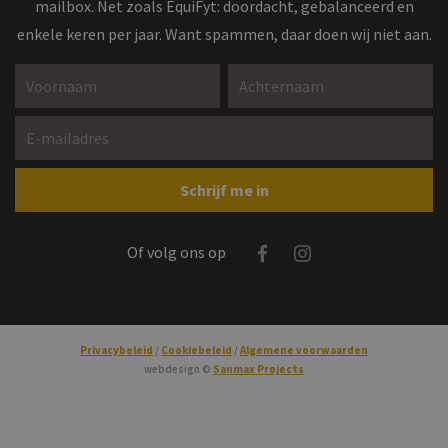
mailbox. Net zoals EquiFyt: doordacht, gebalanceerd en
enkele keren per jaar. Want spammen, daar doen wij niet aan.
Voornaam *
Achternaam *
E-mailadres *
Gelieve dit veld leeg te laten
Schrijf me in
Facebook
Instagram
Of volg ons op
Privacybeleid
Cookiebeleid
Algemene voorwaarden
webdesign ©
Sanmax Projects