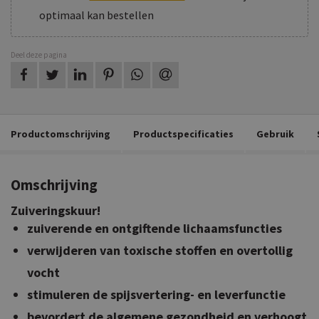
optimaal kan bestellen
Deel deze pagina
op Facebook
op Twitter
op LinkedIn
op Pinterest
op WhatsApp
via e-mail
Productomschrijving
Productspecificaties
Gebruik
Omschrijving
Zuiveringskuur!
zuiverende en ontgiftende lichaamsfuncties
verwijderen van toxische stoffen en overtollig
vocht
stimuleren de spijsvertering- en leverfunctie
bevordert de algemene gezondheid en verhoogt