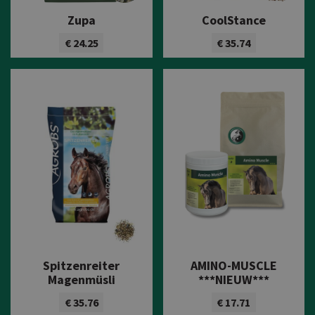
Zupa
CoolStance
€ 24.25
€ 35.74
Bekijk product
Bekijk product
Spitzenreiter
AMINO-MUSCLE
Magenmüsli
***NIEUW***
€ 35.76
€ 17.71