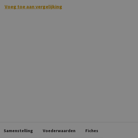
Bekijk vergelijking
Voeg toe aan vergelijking
Samenstelling
Voederwaarden
Fiches