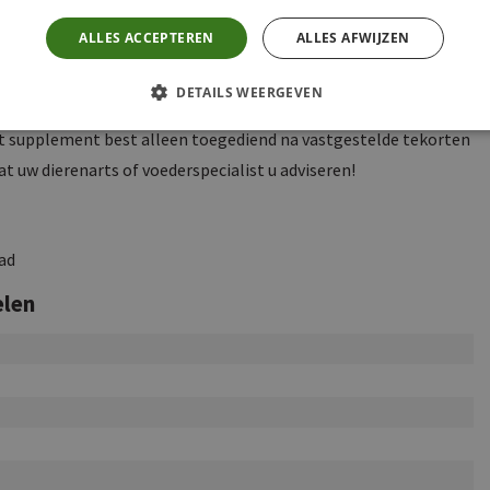
ALLES ACCEPTEREN
ALLES AFWIJZEN
DETAILS WEERGEVEN
 supplement best alleen toegediend na vastgestelde tekorten
at uw dierenarts of voederspecialist u adviseren!
aad
elen