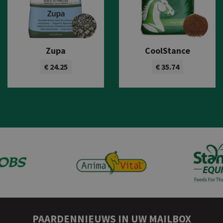
Zupa
CoolStance
€ 24.25
€ 35.74
Bekijk product
Bekijk product
PAARDENNIEUWS IN UW MAILBOX