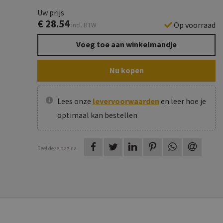
Uw prijs
€
28.54
Op voorraad
incl. BTW
Voeg toe aan winkelmandje
Nu kopen
Lees onze
levervoorwaarden
en leer hoe je
optimaal kan bestellen
op Facebook
op Twitter
op LinkedIn
op Pinterest
op WhatsAp
via e-m
Deel deze pagina