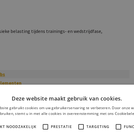
ieke belasting tijdens trainings- en wedstrijdfase,
bs
plementen
 paardenrassen
Deze website maakt gebruik van cookies.
minen en Mineralen
site gebruikt cookies om uw gebruikerservaring te verbeteren. Door onze w
g
(
Standaard
)
bruiken, stemt u in met alle cookies in overeenstemming met ons Cookiebele
IKT NOODZAKELIJK
PRESTATIE
TARGETING
FUNC