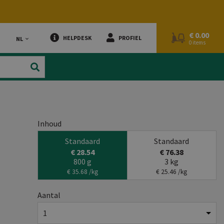
€
0.00
HELPDESK
PROFIEL
TAAL:
NL
0 items
Je zoekopdracht
Inhoud
Standaard
Standaard
€ 28.54
€ 76.38
800 g
3 kg
€ 35.68 /kg
€ 25.46 /kg
Aantal