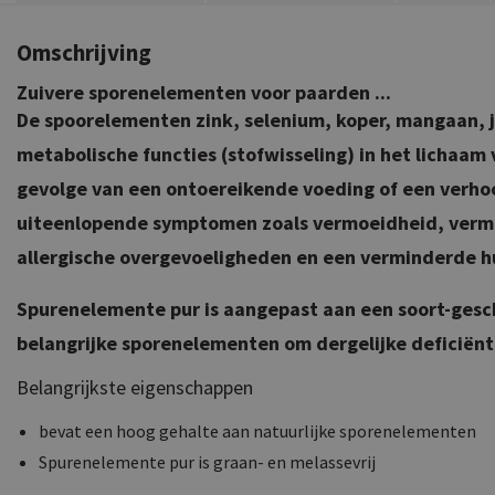
Omschrijving
Zuivere sporenelementen voor paarden ...
De spoorelementen zink, selenium, koper, mangaan, j
metabolische functies (stofwisseling) in het lichaam
gevolge van een ontoereikende voeding of een verho
uiteenlopende symptomen zoals vermoeidheid, vermin
allergische overgevoeligheden en een verminderde hu
Spurenelemente pur is aangepast aan een soort-gesch
belangrijke sporenelementen om dergelijke deficië
Belangrijkste eigenschappen
bevat een hoog gehalte aan natuurlijke sporenelementen
Spurenelemente pur is graan- en melassevrij