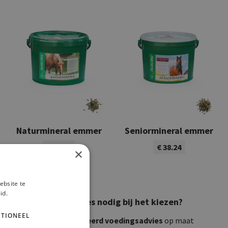
Naturmineral emmer
Seniormineral emmer
€ 33.78
€ 38.24
×
Bekijk product
Bekijk product
ebsite te
id.
Toch extra advies nodig bij het kiezen?
TIONEEL
Wenst u
gedetailleerd voedingsadvies
op maat