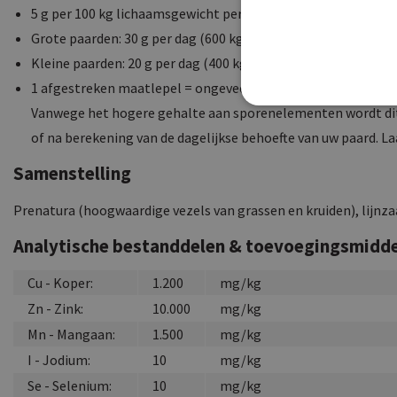
5 g per 100 kg lichaamsgewicht per dag
Grote paarden: 30 g per dag (600 kg)
Kleine paarden: 20 g per dag (400 kg)
1 afgestreken maatlepel = ongeveer 20 g
Vanwege het hogere gehalte aan sporenelementen wordt dit
of na berekening van de dagelijkse behoefte van uw paard. La
Samenstelling
Prenatura (hoogwaardige vezels van grassen en kruiden), lijnz
Analytische bestanddelen & toevoegingsmidd
Cu - Koper:
1.200
mg/kg
Zn - Zink:
10.000
mg/kg
Mn - Mangaan:
1.500
mg/kg
I - Jodium:
10
mg/kg
Se - Selenium:
10
mg/kg