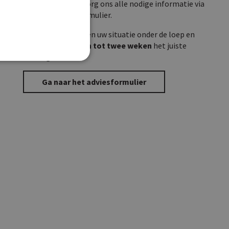
van uw paard? Bezorg ons alle nodige informatie via
het consultatieformulier.
Onze experts nemen uw situatie onder de loep en
geven u
binnen één tot twee weken
het juiste
voedingsadvies.
Ga naar het adviesformulier