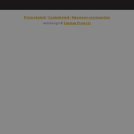
Privacybeleid
Cookiebeleid
Algemene voorwaarden
webdesign ©
Sanmax Projects