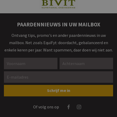
PAARDENNIEUWS IN UW MAILBOX
Ontvang tips, promo's en ander paardennieuws in uw
mailbox. Net zoals EquiFyt: doordacht, gebalanceerd en
enkele keren per jaar. Want spammen, daar doen wij niet aan.
Voornaam *
Achternaam *
E-mailadres *
Gelieve dit veld leeg te laten
Schrijf me in
Facebook
Instagram
Of volg ons op