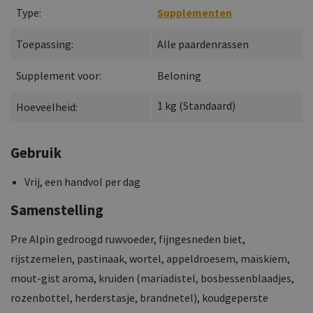
Type:
Supplementen
Toepassing:
Alle paardenrassen
Supplement voor:
Beloning
1
kg
(
Standaard
)
Hoeveelheid:
Gebruik
Vrij, een handvol per dag
Samenstelling
Pre Alpin gedroogd ruwvoeder, fijngesneden biet,
rijstzemelen, pastinaak, wortel, appeldroesem, maïskiem,
mout-gist aroma, kruiden (mariadistel, bosbessenblaadjes,
rozenbottel, herderstasje, brandnetel), koudgeperste