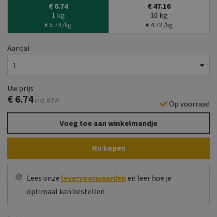
€ 6.74
€ 47.16
1 kg
10 kg
€ 6.74 /kg
€ 4.72 /kg
Aantal
Uw prijs
€
6.74
incl. BTW
Op voorraad
Voeg toe aan winkelmandje
Nu kopen
Lees onze
levervoorwaarden
en leer hoe je
optimaal kan bestellen