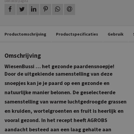
Deel deze pagina
op Facebook
op Twitter
op LinkedIn
op Pinterest
op WhatsApp
via e-mail
Productomschrijving
Productspecificaties
Gebruik
Omschrijving
WiesenBussi
… het gezonde paardensnoepje!
Door de uitgekiende samenstelling van deze
snoepjes kan je je paard op een gezonde en
natuurlijke manier belonen. De geselecteerde
samenstelling van warme luchtgedroogde grassen
en kruiden, wortelgroenten en fruit is heerlijk en
vooral gezond. In het recept heeft AGROBS
aandacht besteed aan een laag gehalte aan