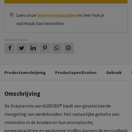
Lees onze
levervoorwaarden
en leer hoe je
optimaal kan bestellen
Deel deze pagina
op Facebook
op Twitter
op LinkedIn
op Pinterest
op WhatsApp
via e-mail
Productomschrijving
Productspecificaties
Gebruik
Omschrijving
De Kräutermix van AGROBS® biedt een geselecteerde
mengeling van weidekruiden. Het natuurlijke gehalte aan
mineralen in de kruiden en hun aromatische,
geneeskrachtige en werkzame stoffen kunnen de gezondheid