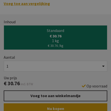
Voeg toe aan vergelijking
Inhoud
Standaard
€ 30.76
1 kg
€ 30.76 /kg
Aantal
Uw prijs
€
30.76
incl. BTW
Op voorraad
Voeg toe aan winkelmandje
Nu kopen