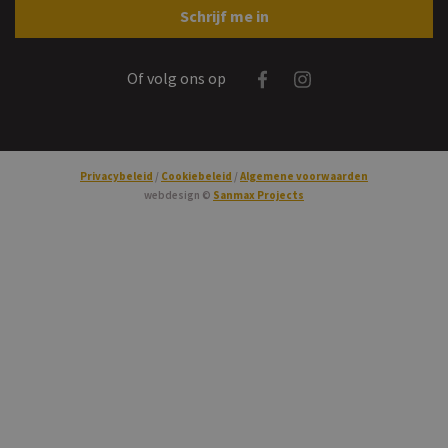
Gelieve dit veld leeg te laten
Schrijf me in
Facebook
Instagram
Of volg ons op
Privacybeleid
Cookiebeleid
Algemene voorwaarden
webdesign ©
Sanmax Projects