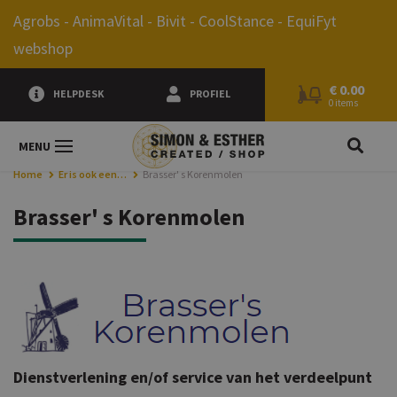
0.00
Agrobs - AnimaVital - Bivit - CoolStance - EquiFyt
webshop
€
0.00
HELPDESK
PROFIEL
0 items
JE Z
MENU
Home
Er is ook een…
Brasser' s Korenmolen
Brasser' s Korenmolen
Dienstverlening en/of service van het verdeelpunt