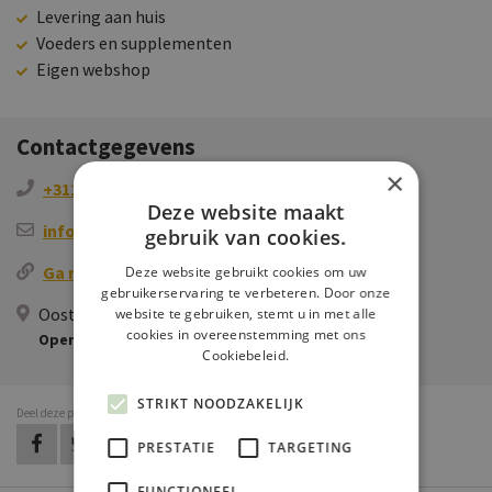
Levering aan huis
Voeders en supplementen
Eigen webshop
Contactgegevens
×
+31118551323
Deze website maakt
info@brasserskorenmolen.nl
gebruik van cookies.
Ga naar de website
Deze website gebruikt cookies om uw
gebruikerservaring te verbeteren. Door onze
Oostweg 2, 4373RA Biggekerke, NL
website te gebruiken, stemt u in met alle
cookies in overeenstemming met ons
Openen in Google Maps
Cookiebeleid.
STRIKT NOODZAKELIJK
Deel deze pagina
op Facebook
op Twitter
op LinkedIn
op Pinterest
op WhatsApp
via e-mail
PRESTATIE
TARGETING
FUNCTIONEEL