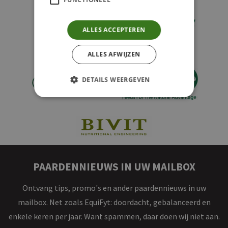
ALLES ACCEPTEREN
ALLES AFWIJZEN
DETAILS WEERGEVEN
PAARDENNIEUWS IN UW MAILBOX
Ontvang tips, promo's en ander paardennieuws in uw
mailbox. Net zoals EquiFyt: doordacht, gebalanceerd en
enkele keren per jaar. Want spammen, daar doen wij niet aan.