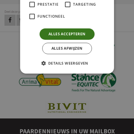
PRESTATIE
TARGETING
Deel deze pagina
FUNCTIONEEL
op Facebook
op Twitter
op LinkedIn
op Pinterest
op WhatsApp
via e-mail
ALLES ACCEPTEREN
ALLES AFWIJZEN
DETAILS WEERGEVEN
PAARDENNIEUWS IN UW MAILBOX