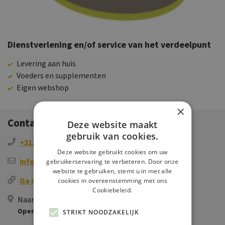
Dienstverlening en/of service van het verdeelpunt
Levering aan huis
Voeders en supplementen
Eigen webshop
×
Contactgegevens
Deze website maakt
gebruik van cookies.
+31356321021
Deze website gebruikt cookies om uw
info@deboerdierenruiter.nl
gebruikerservaring te verbeteren. Door onze
website te gebruiken, stemt u in met alle
Ga naar de website
cookies in overeenstemming met ons
Cookiebeleid.
Naardervaart 1 A, 1399 Muiderberg, NL
Openen in Google Maps
STRIKT NOODZAKELIJK