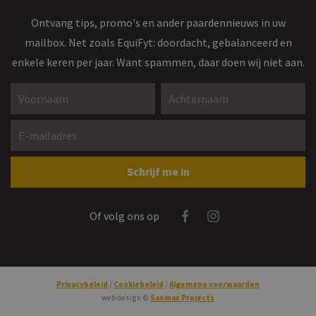
Ontvang tips, promo's en ander paardennieuws in uw
mailbox. Net zoals EquiFyt: doordacht, gebalanceerd en
enkele keren per jaar. Want spammen, daar doen wij niet aan.
Voornaam *
Achternaam *
E-mailadres *
Gelieve dit veld leeg te laten
Schrijf me in
Facebook
Instagram
Of volg ons op
Privacybeleid
Cookiebeleid
Algemene voorwaarden
webdesign ©
Sanmax Projects