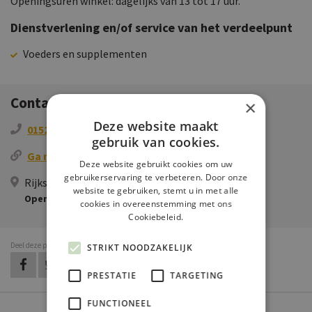
Openingsuren winkel: dagelijks van 13 tot 17 uur.
Dienstverlening en/of service van het verdeelpunt
Voeders en supplementen
Contactgegevens
×
Deze website maakt
0152565366
gebruik van cookies.
Ga naar de website
Deze website gebruikt cookies om uw
gebruikerservaring te verbeteren. Door onze
Rijksstraatweg 9a, 2635 AC Den Hoorn, NL
website te gebruiken, stemt u in met alle
Openen in Google Maps
cookies in overeenstemming met ons
Cookiebeleid.
Deel deze pagina
STRIKT NOODZAKELIJK
op Facebook
op Twitter
op LinkedIn
op Pinterest
op WhatsApp
via e-mail
PRESTATIE
TARGETING
FUNCTIONEEL