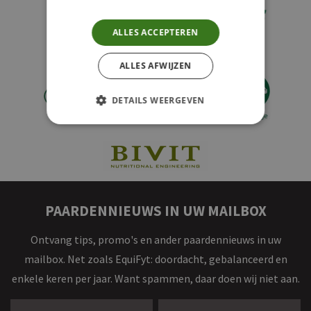
ALLES ACCEPTEREN
ALLES AFWIJZEN
DETAILS WEERGEVEN
PAARDENNIEUWS IN UW MAILBOX
Ontvang tips, promo's en ander paardennieuws in uw
mailbox. Net zoals EquiFyt: doordacht, gebalanceerd en
enkele keren per jaar. Want spammen, daar doen wij niet aan.
Voornaam *
Achternaam *