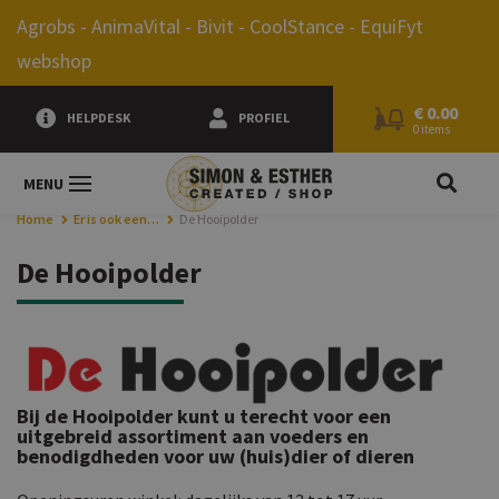
0.00
Agrobs - AnimaVital - Bivit - CoolStance - EquiFyt
webshop
€
0.00
HELPDESK
PROFIEL
0 items
JE Z
MENU
Home
Er is ook een…
De Hooipolder
De Hooipolder
Bij de Hooipolder kunt u terecht voor een
uitgebreid assortiment aan voeders en
benodigdheden voor uw (huis)dier of dieren