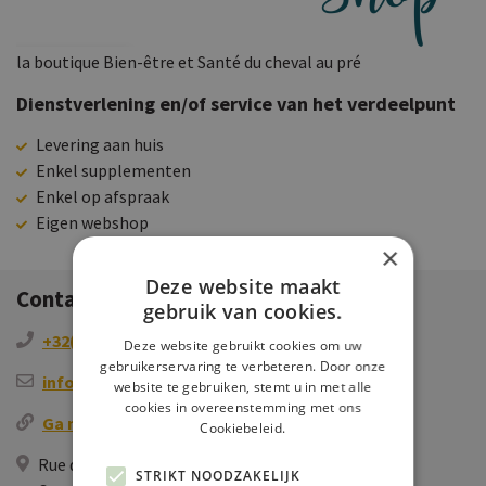
la boutique Bien-être et Santé du cheval au pré
Dienstverlening en/of service van het verdeelpunt
Levering aan huis
Enkel supplementen
Enkel op afspraak
Eigen webshop
×
Deze website maakt
Contactgegevens
gebruik van cookies.
+32(0)478114660
Deze website gebruikt cookies om uw
gebruikerservaring te verbeteren. Door onze
info@equin-ox.com
website te gebruiken, stemt u in met alle
cookies in overeenstemming met ons
Ga naar de website
Cookiebeleid.
Rue de la Station 53, 5080 Rhisnes, BE
STRIKT NOODZAKELIJK