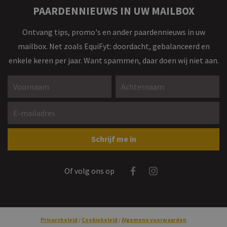
PAARDENNIEUWS IN UW MAILBOX
Ontvang tips, promo's en ander paardennieuws in uw
mailbox. Net zoals EquiFyt: doordacht, gebalanceerd en
enkele keren per jaar. Want spammen, daar doen wij niet aan.
Voornaam *
Achternaam *
E-mailadres *
Gelieve dit veld leeg te laten
Schrijf me in
Facebook
Instagram
Of volg ons op
Privacybeleid
Cookiebeleid
Algemene voorwaarden