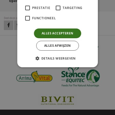
Openen in Google Maps
PRESTATIE
TARGETING
FUNCTIONEEL
Deel deze pagina
op Facebook
op Twitter
op LinkedIn
op Pinterest
op WhatsApp
via e-mail
ALLES ACCEPTEREN
ALLES AFWIJZEN
DETAILS WEERGEVEN