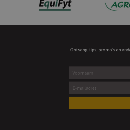
Ontvang tips, promo's en ande
Voornaam *
E-mailadres *
Gelieve dit veld leeg te laten