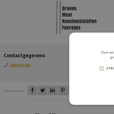
Deze web
Contactgegevens
ge
0455351760
info@eussen-rut
STR
op Facebook
op Twitter
op LinkedIn
op Pinterest
op WhatsApp
via e-mail
Deel deze pagina