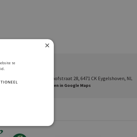
×
ebsite te
id.
Veldhofstraat 28, 6471 CK Eygelshoven, NL
TIONEEL
Openen in Google Maps