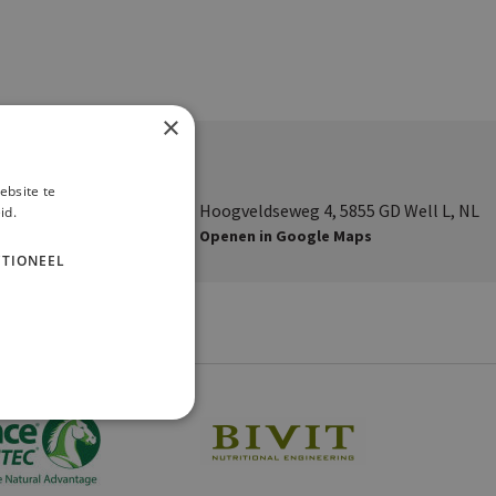
×
ebsite te
Hoogveldseweg 4, 5855 GD Well L, NL
id.
Openen in Google Maps
TIONEEL