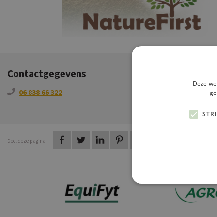
Contactgegevens
Deze web
06 838 66 322
info@naturef
ge
STR
op Facebook
op Twitter
op LinkedIn
op Pinterest
op WhatsApp
via e-mail
Deel deze pagina