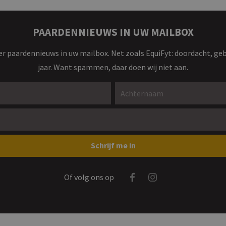
PAARDENNIEUWS IN UW MAILBOX
r paardennieuws in uw mailbox. Net zoals EquiFyt: doordacht, ge
jaar. Want spammen, daar doen wij niet aan.
Achternaam *
Schrijf me in
Facebook
Instagram
Of volg ons op