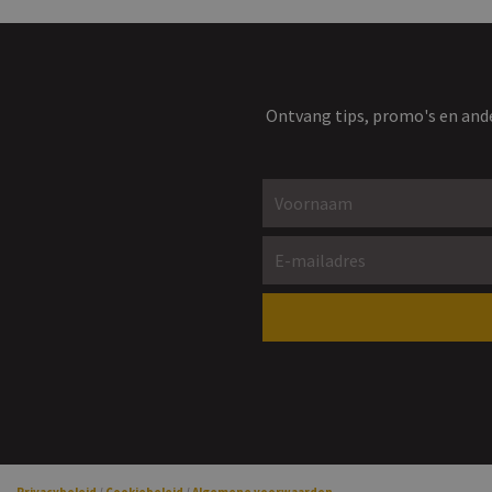
Ontvang tips, promo's en ande
Voornaam *
E-mailadres *
Gelieve dit veld leeg te laten