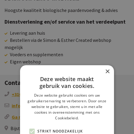
Hoogste kwaliteit biologische paardenvoeding & advies
Dienstverlening en/of service van het verdeelpunt
Levering aan huis
Bestellen via de Simon & Esther Created webshop
mogelijk
Voeders en supplementen
Eigen webshop
×
Deze website maakt
Contactgegevens
gebruik van cookies.
+31654967768
Deze website gebruikt cookies om uw
gebruikerservaring te verbeteren. Door onze
info@purehorse.nl
website te gebruiken, stemt u in met alle
cookies in overeenstemming met ons
Ga naar de website
Cookiebeleid.
Bijsterhuizen 3011E, 6604 LP Wijchen, NL
STRIKT NOODZAKELIJK