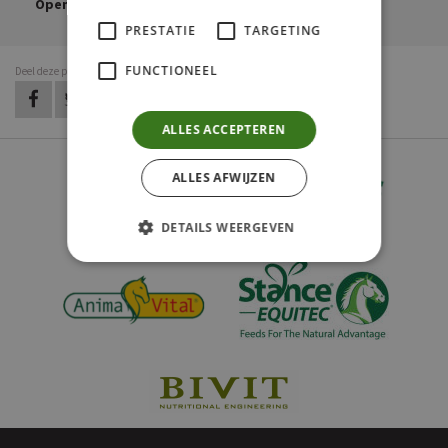
Openen in Google Maps
PRESTATIE
TARGETING
FUNCTIONEEL
Deel deze pagina
op Facebook
op Twitter
op LinkedIn
op Pinterest
op WhatsApp
via e-mail
ALLES ACCEPTEREN
ALLES AFWIJZEN
DETAILS WEERGEVEN