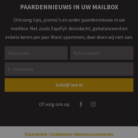
PAARDENNIEUWS IN UW MAILBOX
Ontvang tips, promo's en ander paardennieuws in uw
mailbox. Net zoals EquiFyt: doordacht, gebalanceerd en
enkele keren per jaar. Want spammen, daar doen wij niet aan.
Voornaam *
Achternaam *
E-mailadres *
Gelieve dit veld leeg te laten
Schrijf me in
Facebook
Instagram
Of volg ons op
Privacybeleid
Cookiebeleid
Algemene voorwaarden