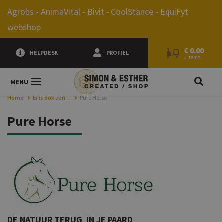
0.00
Agrobs - AnimaVital - Bivit - CoolStance - EquiFyt
webshop
€
0.00
HELPDESK
PROFIEL
0 items
JE Z
MENU
Home
Er is ook een…
Pure Horse
Pure Horse
DE NATUUR TERUG IN JE PAARD