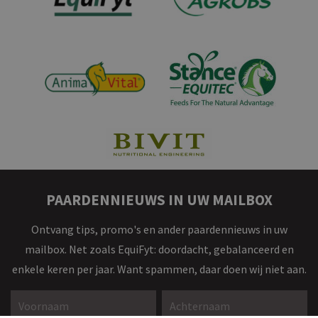
PAARDENNIEUWS IN UW MAILBOX
Ontvang tips, promo's en ander paardennieuws in uw
mailbox. Net zoals EquiFyt: doordacht, gebalanceerd en
enkele keren per jaar. Want spammen, daar doen wij niet aan.
Voornaam *
Achternaam *