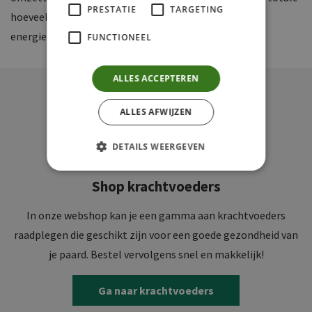
PRESTATIE
TARGETING
hoeveelheid voeder verhogen om uw paard voldoende
energie te geven en op gewicht te houden.
FUNCTIONEEL
ALLES ACCEPTEREN
ALLES AFWIJZEN
DETAILS WEERGEVEN
Shop krachtvoeders
In onze webshop kan je een gamma aan krachtvoeders
raadplegen die geschikt zijn voor een goede gezondheid van
je paard. Bestel vervolgens snel en makkelijk!
Ga naar krachtvoeders