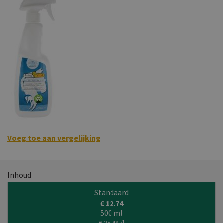
Voeg toe aan vergelijking
Inhoud
Standaard
€ 12.74
500 ml
€ 25.48 /l