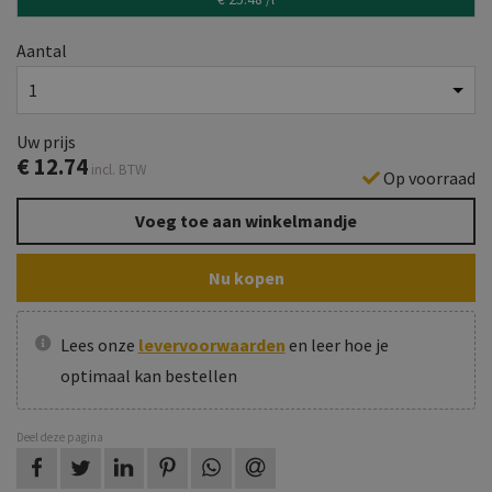
Aantal
Uw prijs
€
12.74
incl. BTW
Op voorraad
Voeg toe aan winkelmandje
Nu kopen
Lees onze
levervoorwaarden
en leer hoe je
optimaal kan bestellen
Deel deze pagina
op Facebook
op Twitter
op LinkedIn
op Pinterest
op WhatsApp
via e-mail