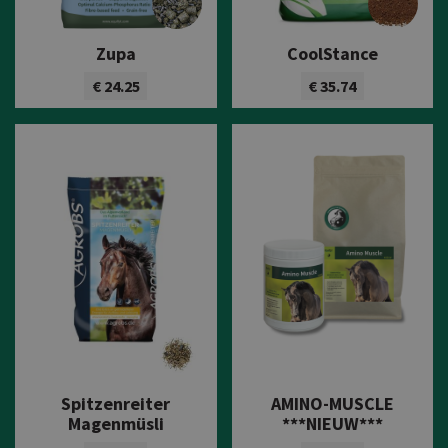
Zupa
CoolStance
€ 24.25
€ 35.74
Bekijk product
Bekijk product
Spitzenreiter
AMINO-MUSCLE
Magenmüsli
***NIEUW***