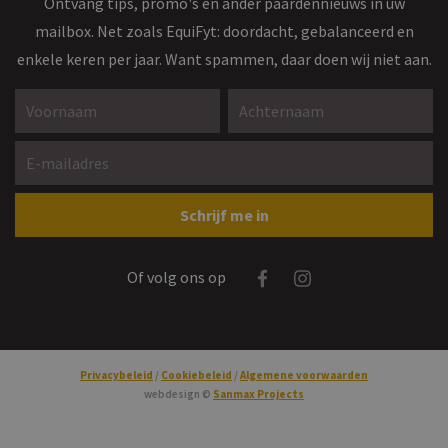
Ontvang tips, promo's en ander paardennieuws in uw
mailbox. Net zoals EquiFyt: doordacht, gebalanceerd en
enkele keren per jaar. Want spammen, daar doen wij niet aan.
Voornaam *
Achternaam *
E-mailadres *
Gelieve dit veld leeg te laten
Schrijf me in
Facebook
Instagram
Of volg ons op
Privacybeleid
Cookiebeleid
Algemene voorwaarden
webdesign ©
Sanmax Projects