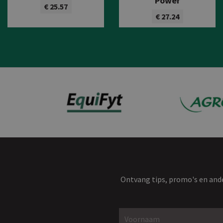
Power
€ 25.57
€ 27.24
Bekijk product
Bekijk product
Ontvang tips, promo's en ande
Voornaam *