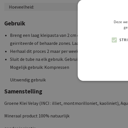
Hoeveelheid:
Deze web
Gebruik
ge
Breng een laag kleipasta van 2 cm dik aan met behulp van ee
STR
geïrriteerde of behaarde zones. Laat minstens 1 uur inwerke
Herhaal dit proces 2 maar per week gedurende 1 tot 2 maande
Sluit de tube na elk gebruik. Gebruik nooit de klei die al gedie
Mogelijk gebruik: Kompressen
Uitwendig gebruik
Samenstelling
Groene Klei Velay (INCI : illiet, montmorilloniet, kaoliniet), 
Mineraal product 100% natuurlijk