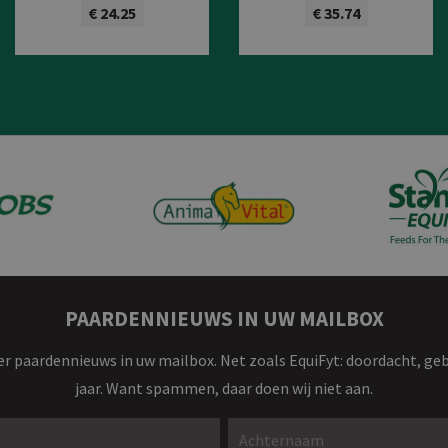
€ 24.25
€ 35.74
Bekijk product
Bekijk product
PAARDENNIEUWS IN UW MAILBOX
r paardennieuws in uw mailbox. Net zoals EquiFyt: doordacht, ge
jaar. Want spammen, daar doen wij niet aan.
Achternaam *