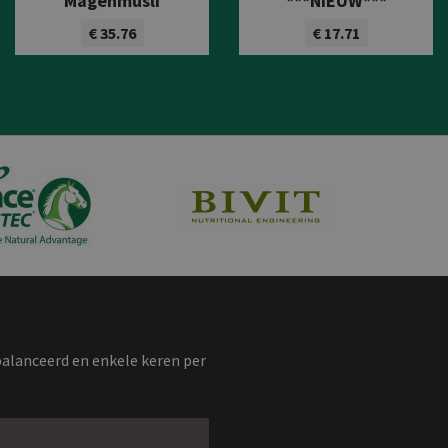
Magenmüsli
***NIEUW***
€ 35.76
€ 17.71
Bekijk product
Bekijk product
balanceerd en enkele keren per