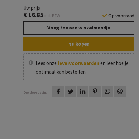
Uw prijs
€
16.85
Op voorraad
incl. BTW
Voeg toe aan winkelmandje
Nu kopen
Lees onze
levervoorwaarden
en leer hoe je
optimaal kan bestellen
op Facebook
op Twitter
op LinkedIn
op Pinterest
op WhatsAp
via e-m
Deel deze pagina