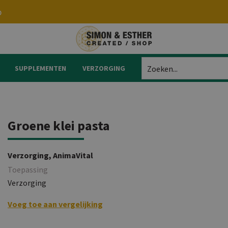
p
SUPPLEMENTEN
VERZORGING
Zoeken...
Groene klei pasta
Verzorging, AnimaVital
Toepassing
Verzorging
Bekijk vergelijking
Voeg toe aan vergelijking