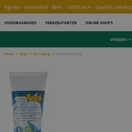
0.00
Agrobs - AnimaVital - Bivit - CoolStance - EquiFyt websho
VOEDINGSADVIES
VERDEELPUNTEN
ONLINE SHOPS
VOEDERS
Home
Shop
Verzorging
Groene klei pasta