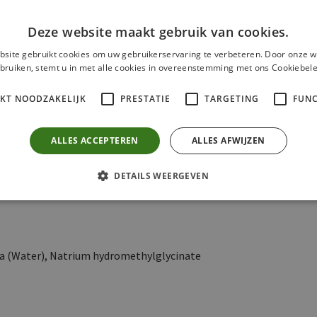
400
g
(
Standaard
)
Deze website maakt gebruik van cookies.
site gebruikt cookies om uw gebruikerservaring te verbeteren. Door onze w
bruiken, stemt u in met alle cookies in overeenstemming met ons Cookiebele
n spatel. Voeg een gaasje of een dunne doek tussen bij
IKT NOODZAKELIJK
PRESTATIE
TARGETING
FUNC
n zonder te laten drogen. Spoel met lauw water.
n, afhankelijk van de ernst van de kwetsuur.
ALLES ACCEPTEREN
ALLES AFWIJZEN
nd heeft, verdraagt vorst niet.
DETAILS WEERGEVEN
Aqua (Water), Natrium hydromethylglycinate