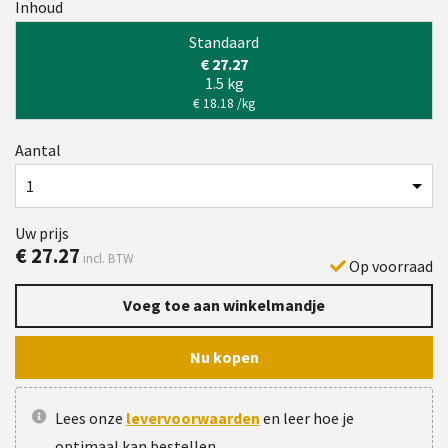
Inhoud
Standaard
€ 27.27
1.5 kg
€ 18.18 /kg
Aantal
Uw prijs
€
27.27
incl. BTW
Op voorraad
Voeg toe aan winkelmandje
Nu kopen
Lees onze
levervoorwaarden
en leer hoe je
optimaal kan bestellen