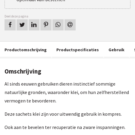
Deel deze pagina
op Facebook
op Twitter
op LinkedIn
op Pinterest
op WhatsApp
via e-mail
Productomschrijving
Productspecificaties
Gebruik
Omschrijving
Al sinds eeuwen gebruiken dieren instinctief sommige
natuurlijke gronden, waaronder klei, om hun zelfherstellend
vermogen te bevorderen.
Deze sachets klei zijn voor uitwendig gebruik in kompres.
Ook aan te bevelen ter recuperatie na zware inspanningen.