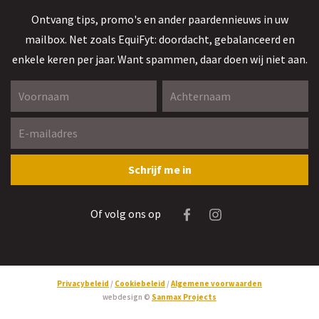
Ontvang tips, promo's en ander paardennieuws in uw
mailbox. Net zoals EquiFyt: doordacht, gebalanceerd en
enkele keren per jaar. Want spammen, daar doen wij niet aan.
Voornaam *
Achternaam *
E-mailadres *
Gelieve dit veld leeg te laten
Schrijf me in
Facebook
Instagram
Of volg ons op
Privacybeleid
Cookiebeleid
Algemene voorwaarden
webdesign ©
Sanmax Projects