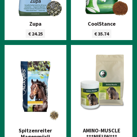
Zupa
CoolStance
€ 24.25
€ 35.74
Bekijk product
Bekijk product
Spitzenreiter
AMINO-MUSCLE
Magenmüsli
***NIEUW***