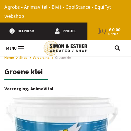
0.00
Agrobs - AnimaVital - Bivit - CoolStance - EquiFyt
webshop
€
0.00
HELPDESK
PROFIEL
0 items
JE Z
MENU
Home
Shop
Verzorging
Groene klei
Groene klei
Verzorging, AnimaVital